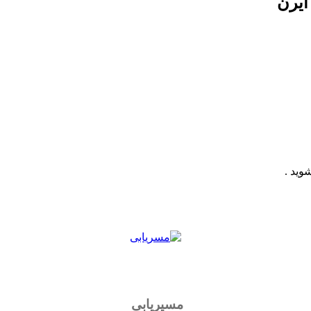
ایرن
وید .
مسیریابی